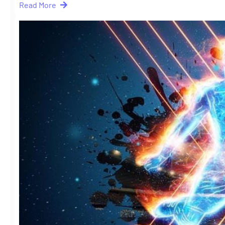
Read More