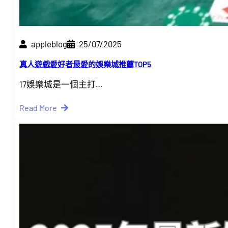
appleblog
25/07/2025
真人遊戲愛好者最愛的娛樂城推薦TOP5
17娛樂城是一個主打…
Read More