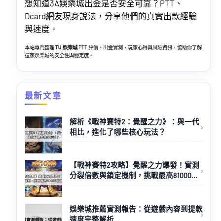
想知道3A娛樂城出金是否安全可靠？PTT、
a
Dcard網友現身說法，分享他們的真實出款經驗
r
與速度。
c
h
本站專門整理
TU 娛樂城
PTT 評價、出金實測、玩家心得與風險資訊，協助你了解
這家娛樂城的安全性與穩定度。
最新文章
解析《戰神賽特2：覺醒之力》：與一代
相比，進化了哪些核心玩法？
【戰神賽特2攻略】覺醒之力爆發！實測
分裂倍數與鎖定機制，挑戰最高81000倍
極限爆分！
娛樂城推薦實測報告：從遊戲內容到提款
速度完整解析