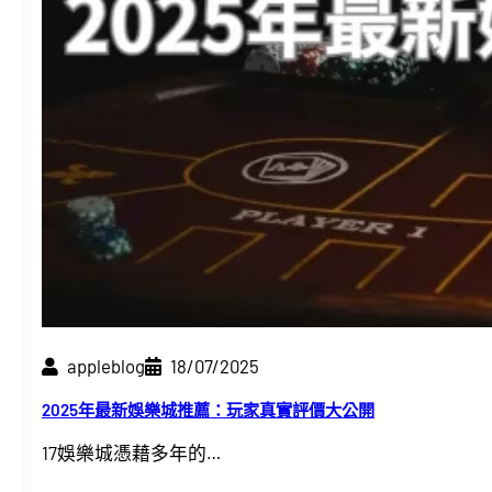
appleblog
18/07/2025
2025年最新娛樂城推薦：玩家真實評價大公開
17娛樂城憑藉多年的…