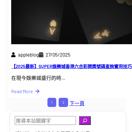
appleblog
27/05/2025
【2025最新】SUPER娛樂城香港六合彩開獎號碼查詢實用技巧
在現今娛樂城盛行的時…
Read More
1
2
下一頁
S
e