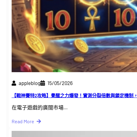
appleblog
15/05/2026
【戰神賽特2攻略】覺醒之力爆發！實測分裂倍數與鎖定機制，挑
在電子遊戲的廣闊市場…
Read More