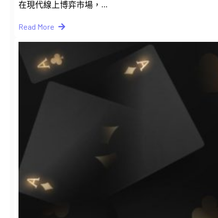
在現代線上博弈市場，…
Read More