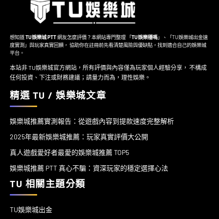
想知道
TU娛樂城 PTT
網友怎麼評價？本網站專門整理 「
TU娛樂穩嗎
」、「TU娛樂城出金速
度實測」與玩家真實回饋， 協助你在註冊前先看清楚風險與優缺點，找到適合自己的娛樂城
平台。
本站非 TU娛樂城官方網站，所有評價與內容僅為玩家個人經驗分享， 不構成
任何投資、下注或財務建議；請量力而為，理性娛樂。
精選 TU / 娛樂城文章
娛樂城推薦實測報告：從遊戲內容到提款速度完整解析
2025年最新娛樂城推薦：玩家真實評價大公開
真人遊戲愛好者最愛的娛樂城推薦 TOP5
娛樂城推薦 PTT 真心不騙：資深玩家的穩定選擇心法
TU 相關主題分類
TU娛樂城出金