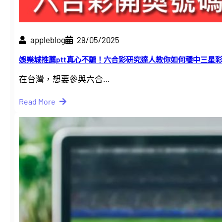
appleblog
29/05/2025
娛樂城推薦ptt真心不騙！六合彩研究達人教你如何穩中三星
在台灣，想要參與六合…
Read More