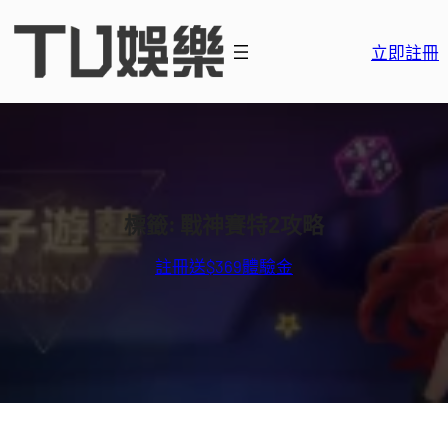
跳
至
立即註冊
主
要
內
容
標籤:
戰神賽特2攻略
註冊送$369體驗金