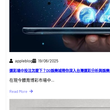
appleblog
19/06/2025
運彩場中投注怎麼下？DG娛樂城帶你深入台灣運彩分析與娛樂
在現今體育博彩市場中…
Read More