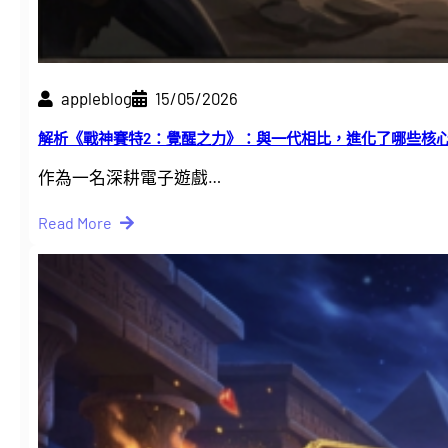
appleblog
15/05/2026
解析《戰神賽特2：覺醒之力》：與一代相比，進化了哪些核
作為一名深耕電子遊戲…
Read More