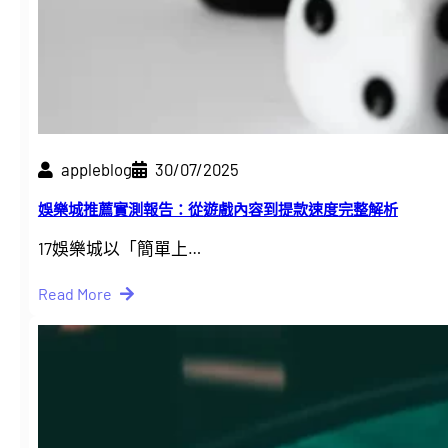
appleblog
30/07/2025
娛樂城推薦實測報告：從遊戲內容到提款速度完整解析
17娛樂城以「簡單上…
Read More