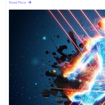
Read More