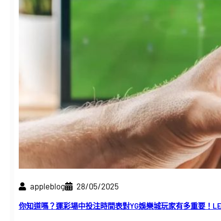
appleblog
28/05/2025
你知道嗎？運彩場中投注時間表對YG娛樂城玩家有多重要！L