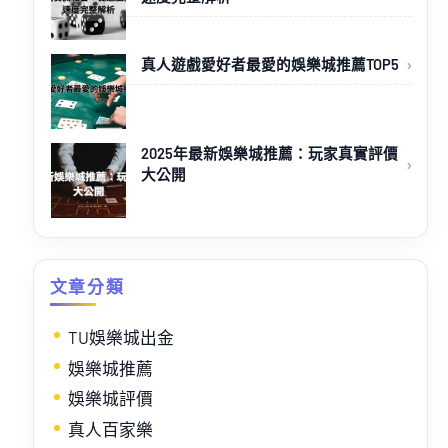
真人遊戲愛好者最愛的娛樂城推薦TOP5
2025年最新娛樂城推薦：玩家真實評價
大公開
文章分類
TU娛樂城出金
娛樂城推薦
娛樂城評價
真人百家樂