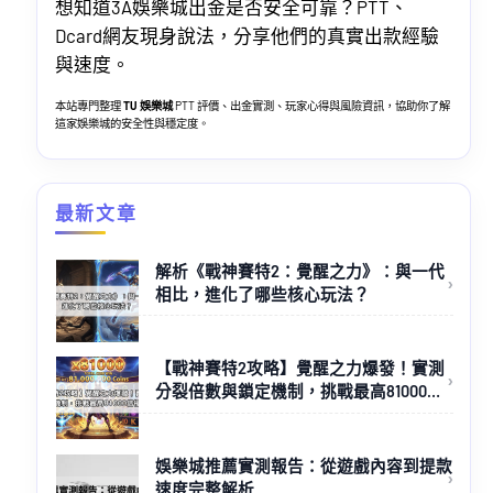
想知道3A娛樂城出金是否安全可靠？PTT、
a
Dcard網友現身說法，分享他們的真實出款經驗
r
與速度。
c
h
本站專門整理
TU 娛樂城
PTT 評價、出金實測、玩家心得與風險資訊，協助你了解
這家娛樂城的安全性與穩定度。
最新文章
解析《戰神賽特2：覺醒之力》：與一代
相比，進化了哪些核心玩法？
【戰神賽特2攻略】覺醒之力爆發！實測
分裂倍數與鎖定機制，挑戰最高81000倍
極限爆分！
娛樂城推薦實測報告：從遊戲內容到提款
速度完整解析