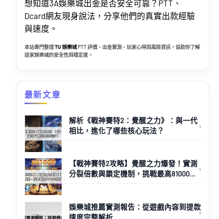
想知道3A娛樂城出金是否安全可靠？PTT、
a
Dcard網友現身說法，分享他們的真實出款經驗
r
與速度。
c
h
本站專門整理
TU 娛樂城
PTT 評價、出金實測、玩家心得與風險資訊，協助你了解
這家娛樂城的安全性與穩定度。
最新文章
解析《戰神賽特2：覺醒之力》：與一代
相比，進化了哪些核心玩法？
【戰神賽特2攻略】覺醒之力爆發！實測
分裂倍數與鎖定機制，挑戰最高81000倍
極限爆分！
娛樂城推薦實測報告：從遊戲內容到提款
速度完整解析