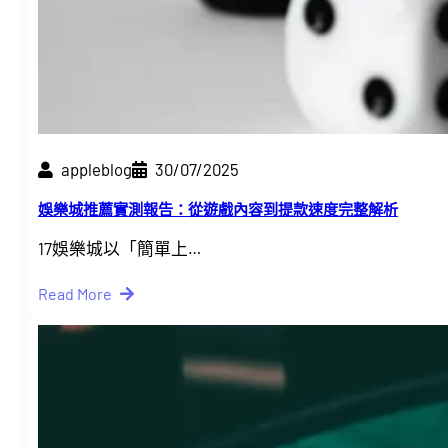
appleblog
30/07/2025
娛樂城推薦實測報告：從遊戲內容到提款速度完整解析
17娛樂城以「簡單上…
Read More