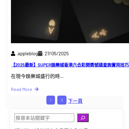
appleblog
27/05/2025
【2025最新】SUPER娛樂城香港六合彩開獎號碼查詢實用技巧
在現今娛樂城盛行的時…
Read More
1
2
下一頁
S
e