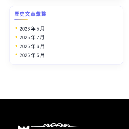
娛樂城推薦ptt
富遊娛樂城
戰神賽特2
戰神賽特2攻略
歷史文章彙整
戰神賽特2覺醒之力
運彩場中投注時間表
2026 年 5 月
電子老虎機
香港六合彩開獎號碼查詢
2025 年 7 月
2025 年 6 月
2025 年 5 月