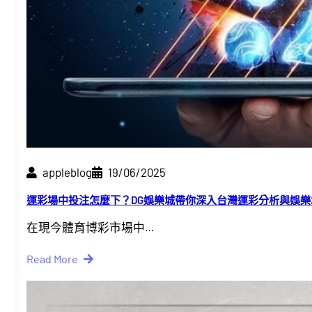
appleblog
19/06/2025
運彩場中投注怎麼下？DG娛樂城帶你深入台灣運彩分析與娛樂
在現今體育博彩市場中…
Read More