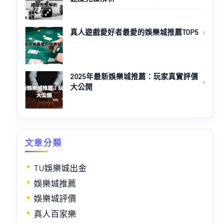
真人遊戲愛好者最愛的娛樂城推薦TOP5
2025年最新娛樂城推薦：玩家真實評價
大公開
文章分類
TU娛樂城出金
娛樂城推薦
娛樂城評價
真人百家樂