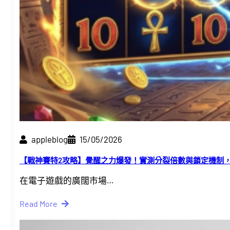
appleblog
15/05/2026
【戰神賽特2攻略】覺醒之力爆發！實測分裂倍數與鎖定機制，挑
在電子遊戲的廣闊市場…
Read More